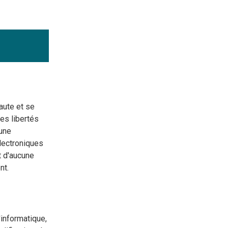
naute et se
des libertés
cune
électroniques
t d'aucune
nt.
'informatique,