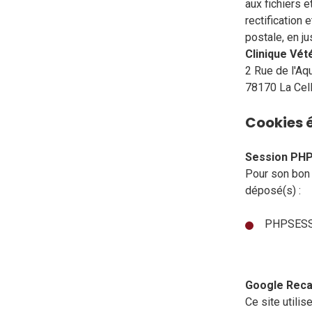
aux fichiers e
rectification
postale, en ju
Clinique Vét
2 Rue de l'A
78170 La Cel
Cookies é
Session PH
Pour son bon 
déposé(s) :
PHPSES
Google Reca
Ce site utili