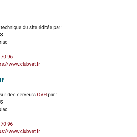
 technique du site éditée par :
AS
biac
 70 96
ps://www.clubvet.fr
ur
 sur des serveurs
OVH
par :
AS
biac
 70 96
ps://www.clubvet.fr