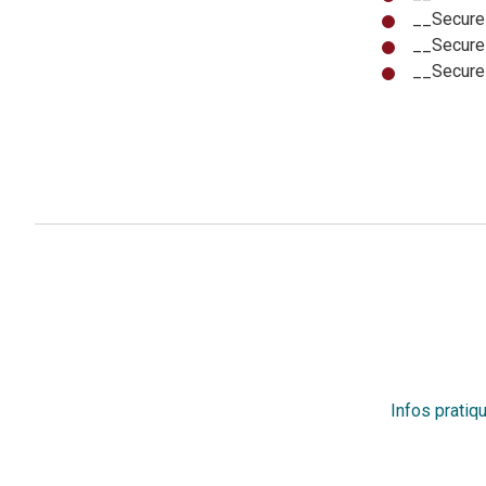
__Secure
__Secure
__Secur
Infos pratiq