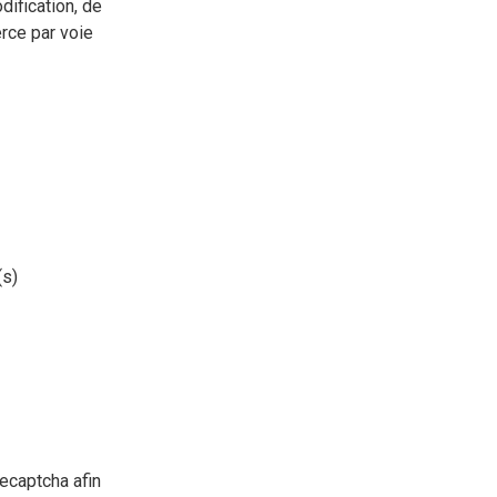
dification, de
erce par voie
(s)
Recaptcha afin