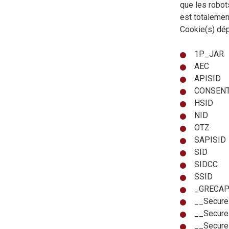
que les robots
est totalemen
Cookie(s) dép
1P_JAR
AEC
APISID
CONSEN
HSID
NID
OTZ
SAPISID
SID
SIDCC
SSID
_GRECA
__Secure
__Secure
__Secur