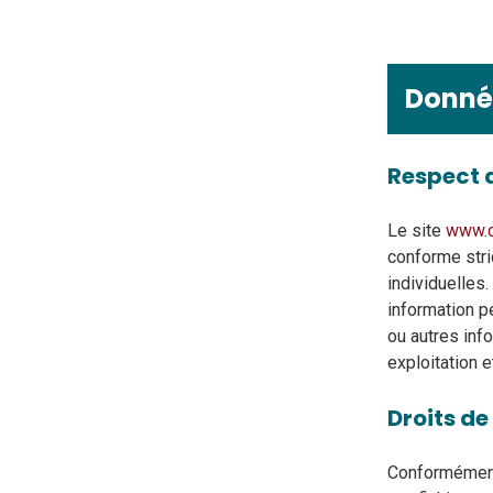
Donné
Respect d
Le site
www.c
conforme stric
individuelles
information p
ou autres inf
exploitation 
Droits de
Conformément 